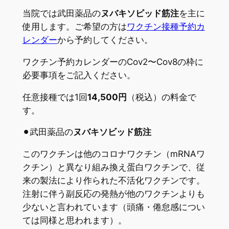
当院では武田薬品の
ヌバキソビッド筋注
を主に
使用します。ご希望の方は
ワクチン接種予約カ
レンダー
から予約してください。
ワクチン予約カレンダーのCov2〜Cov8の枠に
必要事項をご記入ください。
任意接種では1回
14,500円
（税込）の料金で
す。
⚫︎武田薬品の
ヌバキソビッド筋注
このワクチンは他のコロナワクチン（mRNAワ
クチン）と異なり組み換え蛋白ワクチンで、従
来の製法により作られた不活化ワクチンです。
注射に伴う副反応の発熱が他のワクチンよりも
少ないと言われています（頭痛・倦怠感につい
ては同様と思われます）。