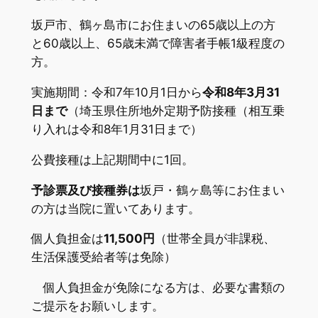
坂戸市、鶴ヶ島市にお住まいの65歳以上の方
と60歳以上、65歳未満で障害者手帳1級程度の
方。
実施期間：令和7年10月1日から
令和8年3月31
日まで
（埼玉県住所地外定期予防接種（相互乗
り入れは令和8年1月31日まで）
公費接種は上記期間中に1回。
予診票及び接種券は
坂戸・鶴ヶ島等にお住まい
の方は当院に置いてあります。
個人負担金は
11,500円
（世帯全員が非課税、
生活保護受給者等は免除）
個人負担金が免除になる方は、必要な書類の
ご提示をお願いします。